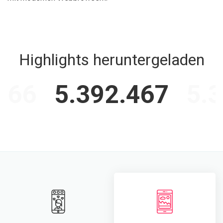
Highlights heruntergeladen
466
5.392.467
5.