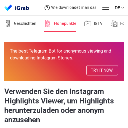
Wie downloadet man das
DE
Geschichten
Höhepunkte
IGTV
Fot
The best Telegram Bot for anonymous viewing and
downloading Instagram Stories.
TRY IT NOW!
Verwenden Sie den Instagram
Highlights Viewer, um Highlights
herunterzuladen oder anonym
anzusehen