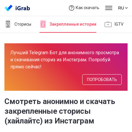
Как скачать
RU
Сторисы
Закрепленные истории
IGTV
Лучший Telegram Бот для анонимного просмотра
и скачивания сториз из Инстаграм. Попробуй
прямо сейчас!
ПОПРОБОВАТЬ
Смотреть анонимно и скачать
закрепленные сторисы
(хайлайтс) из Инстаграм