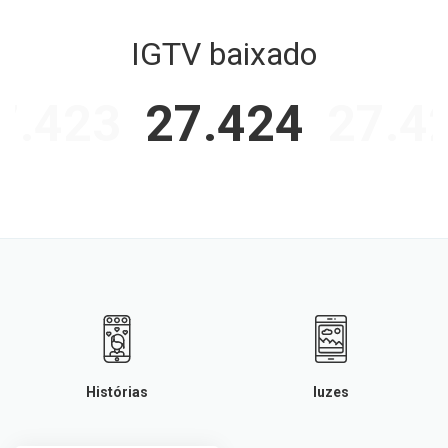
IGTV baixado
7.423
27.424
27.4
Histórias
luzes