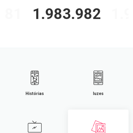
981
1.983.982
1.
Histórias
luzes