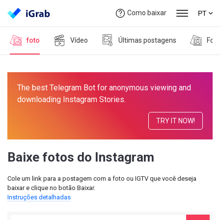
Como baixar
PT
foto
Vídeo
Últimas postagens
Foto
The best Telegram Bot for anonymous viewing and
downloading Instagram Stories.
TRY IT NOW!
Baixe fotos do Instagram
Cole um link para a postagem com a foto ou IGTV que você deseja
baixar e clique no botão Baixar.
Instruções detalhadas