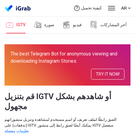
كيفية تحميل
AR
آخر المشاركات
فيديو
صورة
IGTV
The best Telegram Bot for anonymous viewing and
downloading Instagram Stories.
TRY IT NOW!
قم بتنزيل IGTV أو شاهدهم بشكل
مجهول
الصق رابطًا لملف تعريف أو اسم مستخدم لمشاهدة وتنزيل منشوراتهم
(تدفقات) على IGTV. يمكنك أيضًا لصق رابط إلى منشور IGTV منفصل.
تعليمات مفصلة