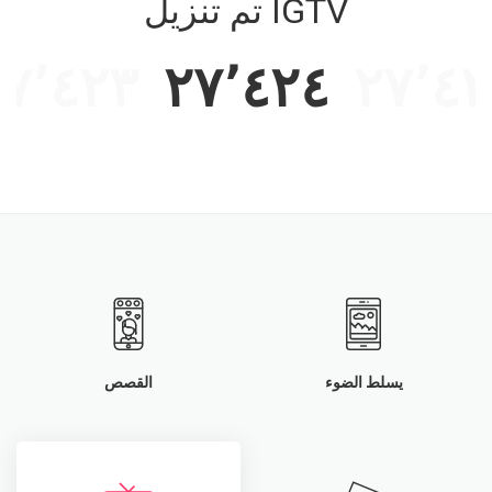
تم تنزيل IGTV
٢٧٬٤٢٣
٢٧٬٤٢٤
٢٧٬٤٢
يسلط الضوء
القصص