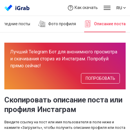
Как скачать
RU
оследние посты
Фото профиля
Описание поста
Лучший Telegram Бот для анонимного просмотра
и скачивания сториз из Инстаграм. Попробуй
прямо сейчас!
ПОПРОБОВАТЬ
Скопировать описание поста или
профиля Инстаграм
Введите ссылку на пост или имя пользователя в поле ниже и
нажмите «Загрузить», чтобы получить описание профиля или поста