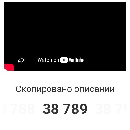
Скопировано описаний
8 788
38 789
38 7