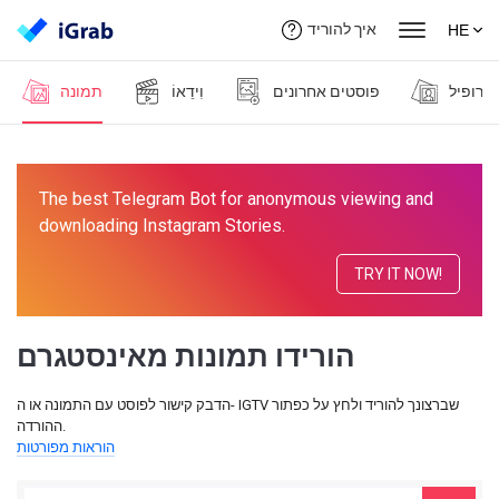
איך להוריד
HE
פרופיל
פוסטים אחרונים
וִידֵאוֹ
תמונה
The best Telegram Bot for anonymous viewing and
downloading Instagram Stories.
TRY IT NOW!
הורידו תמונות מאינסטגרם
הדבק קישור לפוסט עם התמונה או ה- IGTV שברצונך להוריד ולחץ על כפתור
ההורדה.
הוראות מפורטות