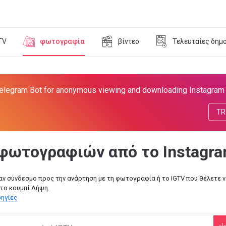
TV
φωτογραφία
βίντεο
Τελευταίες δημ
elegram Bot for anonymous viewing and downloading Instagram 
TR
φωτογραφιών από το Instagr
αν σύνδεσμο προς την ανάρτηση με τη φωτογραφία ή το IGTV που θέλετε 
στο κουμπί Λήψη.
ηγίες