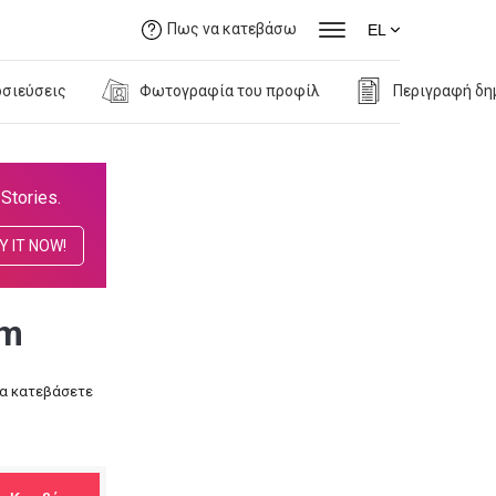
Πως να κατεβάσω
EL
οσιεύσεις
Φωτογραφία του προφίλ
Περιγραφή δη
Stories.
Y IT NOW!
am
να κατεβάσετε