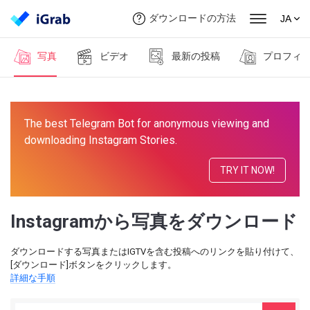
ダウンロードの方法
JA
写真
ビデオ
最新の投稿
プロフィ
The best Telegram Bot for anonymous viewing and
downloading Instagram Stories.
TRY IT NOW!
Instagramから写真をダウンロード
ダウンロードする写真またはIGTVを含む投稿へのリンクを貼り付けて、
[ダウンロード]ボタンをクリックします。
詳細な手順