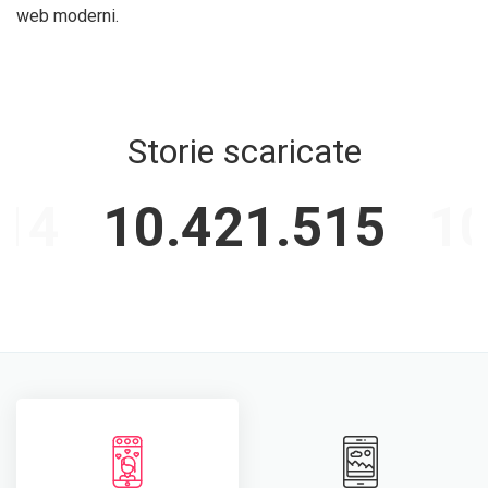
web moderni.
Storie scaricate
514
10.421.515
10