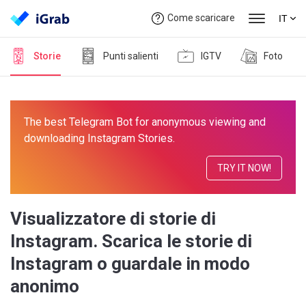
Come scaricare
IT
Storie
Punti salienti
IGTV
Foto
The best Telegram Bot for anonymous viewing and
downloading Instagram Stories.
TRY IT NOW!
Visualizzatore di storie di
Instagram. Scarica le storie di
Instagram o guardale in modo
anonimo