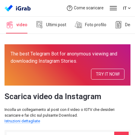
Come scaricare
IT
video
Ultimi post
Foto profilo
Descr
The best Telegram Bot for anonymous viewing and
downloading Instagram Stories.
TRY IT NOW!
Scarica video da Instagram
Incolla un collegamento al post con il video o IGTV che desideri
scaricare e fai clic sul pulsante Download.
Istruzioni dettagliate