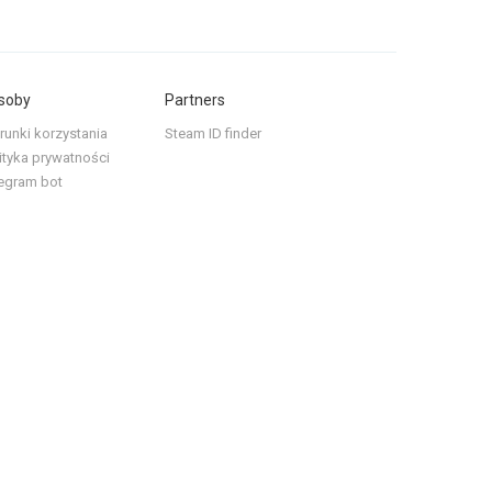
soby
Partners
unki korzystania
Steam ID finder
ityka prywatności
egram bot