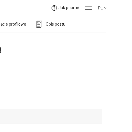
Jak pobrać
PL
jęcie profilowe
Opis postu
!