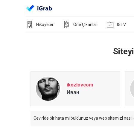
Hikayeler
Öne Çıkanlar
IGTV
Sitey
ikozlovcom
Иван
Çeviride bir hata mı buldunuz veya web sitemizi nasıl 