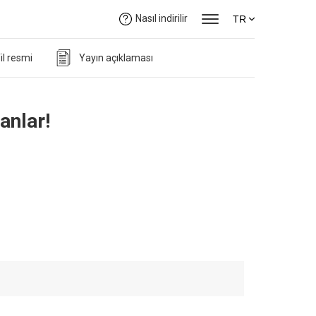
Nasıl indirilir
TR
il resmi
Yayın açıklaması
anlar!