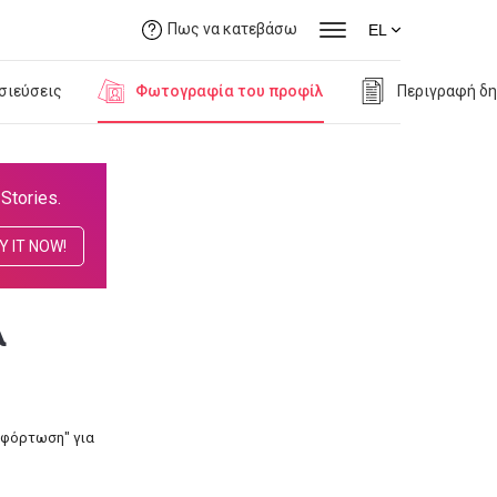
Πως να κατεβάσω
EL
σιεύσεις
Φωτογραφία του προφίλ
Περιγραφή δ
Stories.
Y IT NOW!
λ
αφόρτωση" για