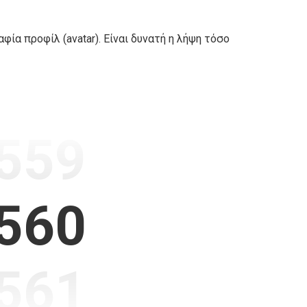
ία προφίλ (avatar). Είναι δυνατή η λήψη τόσο
559
560
561