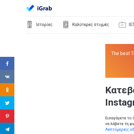
Ιστορίες
Καλύτερες στιγμές
IG
The best T
Κατεβ
Insta
Εισαγάγετε το 
να λάβετε τη φ
Λεπτομερείς οδ