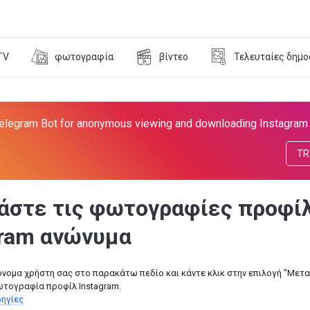
TV
φωτογραφία
βίντεο
Τελευταίες δημο
elegram Bot for anonymous viewing and downloading Instagram 
TR
άστε τις φωτογραφίες προφί
gram ανώνυμα
όνομα χρήστη σας στο παρακάτω πεδίο και κάντε κλικ στην επιλογή "Μετ
ωτογραφία προφίλ Instagram.
ηγίες