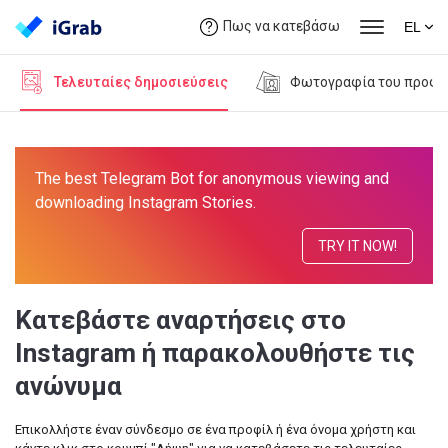
Πως να κατεβάσω
EL
Τελευταίες δημοσιεύσεις
Φωτογραφία του προφί
The best Telegram Bot for anonymous viewing and
downloading Instagram Stories.
TRY IT NOW!
Κατεβάστε αναρτήσεις στο
Instagram ή παρακολουθήστε τις
ανώνυμα
Επικολλήστε έναν σύνδεσμο σε ένα προφίλ ή ένα όνομα χρήστη και