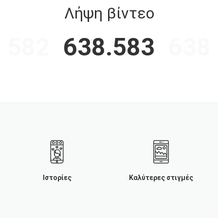
Λήψη βίντεο
.582
638.583
638
Ιστορίες
Καλύτερες στιγμές