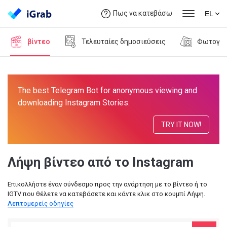
Πως να κατεβάσω
EL
βίντεο
Τελευταίες δημοσιεύσεις
Φωτογρα
The best Telegram Bot for anonymous viewing and
downloading Instagram Stories.
TRY IT NOW!
Λήψη βίντεο από το Instagram
Επικολλήστε έναν σύνδεσμο προς την ανάρτηση με το βίντεο ή το
IGTV που θέλετε να κατεβάσετε και κάντε κλικ στο κουμπί Λήψη.
Λεπτομερείς οδηγίες