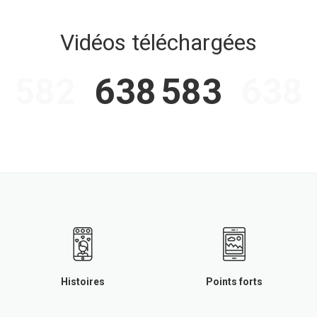
Vidéos téléchargées
8 582
638 583
638 
Histoires
Points forts