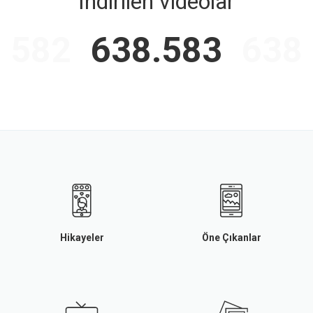
İndirilen videolar
.582
638.583
638
Hikayeler
Öne Çıkanlar