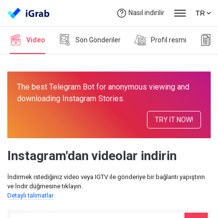
Nasıl indirilir
TR
Video
Son Gönderiler
Profil resmi
The best Telegram Bot for anonymous viewing and
downloading Instagram Stories.
TRY IT NOW!
Instagram'dan videolar indirin
İndirmek istediğiniz video veya IGTV ile gönderiye bir bağlantı yapıştırın
ve İndir düğmesine tıklayın.
Detaylı talimatlar