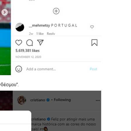
νδέσμου".