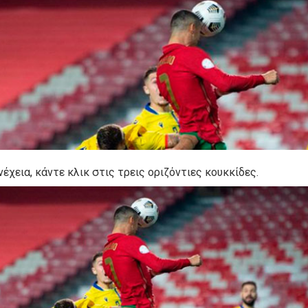
νέχεια, κάντε κλικ στις τρεις οριζόντιες κουκκίδες.