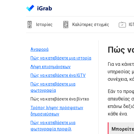
Ιστορίες
Καλύτερες στιγμές
IG
Πώς να
Αναφορά
Πώς να κατεβάσετε μια ιστορία
Για να κάνε
Λήψη επισημάνσεων
υπηρεσίας μ
Πώς να κατεβάσετε ένα IGTV
συνέχεια, κ
Πώς να κατεβάσετε μια
φωτογραφία
Εάν το προφ
απευθείας σ
Πώς να κατεβάσετε ένα βίντεο
επάνω δεξιά
Τρόπος λήψης πρόσφατων
κάθε ένα.
δημοσιεύσεων
Πώς να κατεβάσετε μια
Μπορείτε
φωτογραφία προφίλ