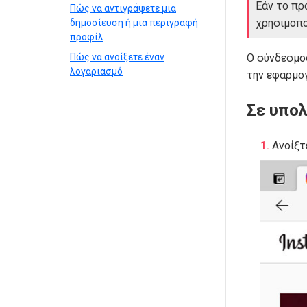
Εάν το προ
Πώς να αντιγράψετε μια
χρησιμοπ
δημοσίευση ή μια περιγραφή
προφίλ
Ο σύνδεσμος
Πώς να ανοίξετε έναν
λογαριασμό
την εφαρμογ
Σε υπο
Ανοίξτ