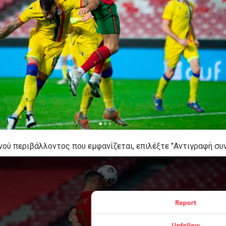
νού περιβάλλοντος που εμφανίζεται, επιλέξτε "Αντιγραφή συ